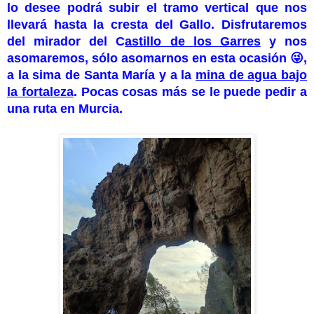
lo desee podrá subir el tramo vertical que nos
llevará hasta la cresta del Gallo. Disfrutaremos
del mirador del C
astillo de los Garres
y nos
asomaremos, sólo asomarnos en esta ocasión 😜,
a la sima de Santa María y a la
mina de agua bajo
la fortaleza
. Pocas cosas más se le puede pedir a
una ruta en Murcia.