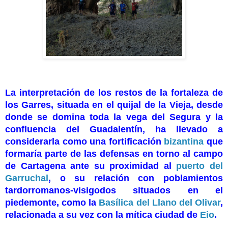
La interpretación de los restos de la fortaleza de
los Garres, situada en el quijal de la Vieja, desde
donde se domina toda la vega del Segura y la
confluencia del Guadalentín, ha llevado a
considerarla como una fortificación
bizantina
que
formaría parte de las defensas en torno al campo
de Cartagena ante su proximidad al
puerto del
Garruchal
, o su relación con poblamientos
tardorromanos-visigodos situados en el
piedemonte, como la
Basílica del Llano del Olivar
,
relacionada a su vez con la mítica ciudad de
Eio
.