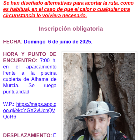
Se han diseñado alternativas para acortar la ruta, como
es habitual, en el caso de que el calor o cualquier otra
circunstancia lo volviera necesario.
Inscripción obligatoria
F
ECHA:
Domingo 6 de junio de 2025.
HORA Y PUNTO DE
ENCUENTRO:
7:00
h,
en el aparcamiento
frente a la piscina
cubierta de Alhama de
Murcia. Se ruega
puntualidad.
W.P.:
https://maps.app.g
oo.gl/ekcYGX2vUcnQV
QoR6
DESPLAZAMIENTO:
E