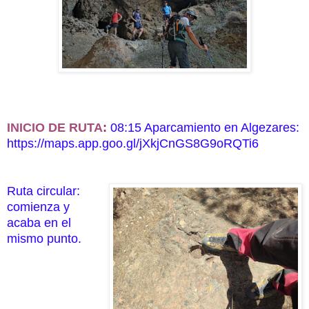
INICIO DE RUTA
:
08:15 Aparcamiento en Algezares:
https://maps.app.goo.gl/jXkjCnGS8G9oRQTi6
Ruta circular:
comienza y
acaba en el
mismo punto.