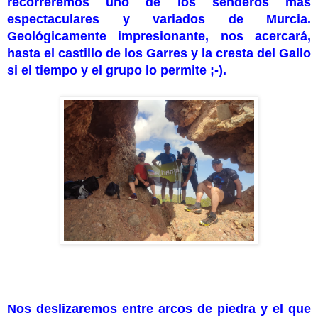
recorreremos uno de los senderos más
espectaculares y variados de Murcia.
Geológicamente impresionante, nos acercará,
hasta el castillo de los Garres y la cresta del Gallo
si el tiempo y el grupo lo permite ;-).
Nos deslizaremos entre
arcos de piedra
y el que