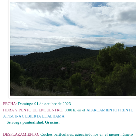
FECHA:
Domingo 01 de octubre de 2023.
HORA Y PUNTO DE ENCUENTRO:
8:00 h, en el
APARCAMIENTO FRENTE
A PISCINA CUBIERTA DE ALHAMA
Se ruega puntualidad. Gracias.
DESPLAZAMIENTO:
Coches particulares, agrupándonos en el menor número