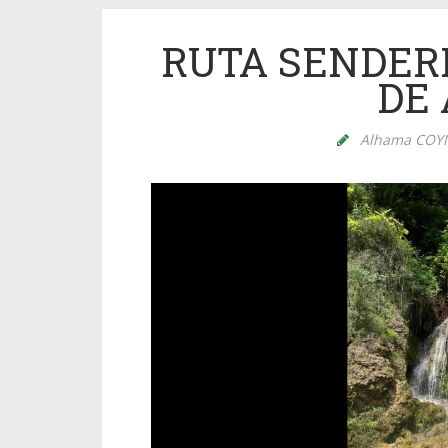
RUTA SENDERI
DE
Alhama COY