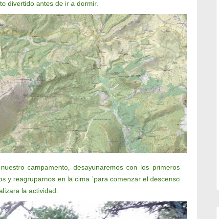
 divertido antes de ir a dormir.
 nuestro campamento, desayunaremos con los primeros
os y reagruparnos en la cima `para comenzar el descenso
lizara la actividad.