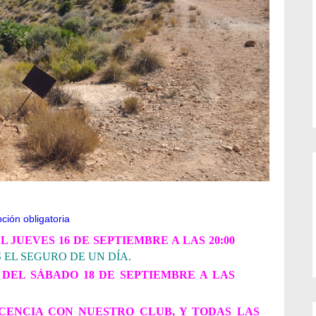
pción obligatoria
DEL JUEVES
16 DE SEPTIEMBRE
A LAS 20:00
EL SEGURO DE UN DÍA.
 DEL SÁBADO
18 DE SEPTIEMBRE
A LAS
CENCIA CON NUESTRO CLUB, Y TODAS LAS