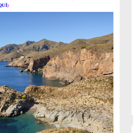
QUÍ
)