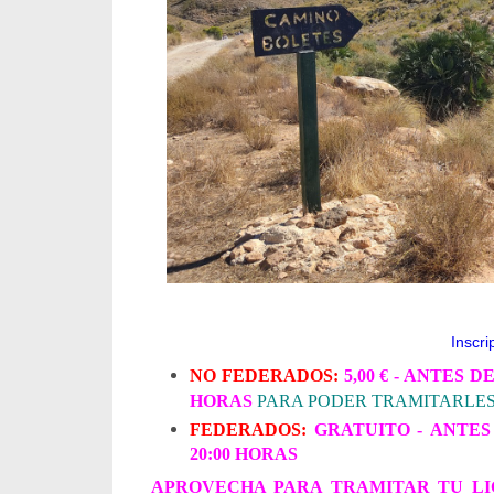
Inscri
NO FEDERADOS:
5,00 € - ANTES 
HORAS
PARA PODER TRAMITARLES 
FEDERADOS:
GRATUITO -
ANTES
20:00 HORAS
APROVECHA PARA TRAMITAR TU LI