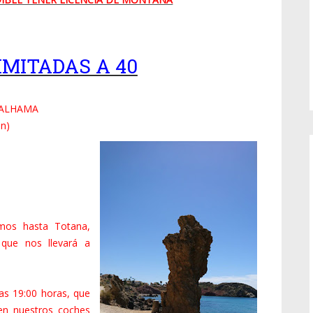
IMITADAS A 40
E ALHAMA
ón)
emos hasta Totana,
que nos llevará a
as 19:00 horas, que
 en nuestros coches