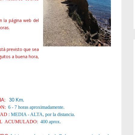
 en la página web del
horas.
tá previsto que sea
nguitos a buena hora,
IA
:
30 Km.
N:
6 - 7 horas aproximadamente.
TAD
:
MEDIA - ALTA, por la distancia.
EL ACUMULADO
:
400 aprox.