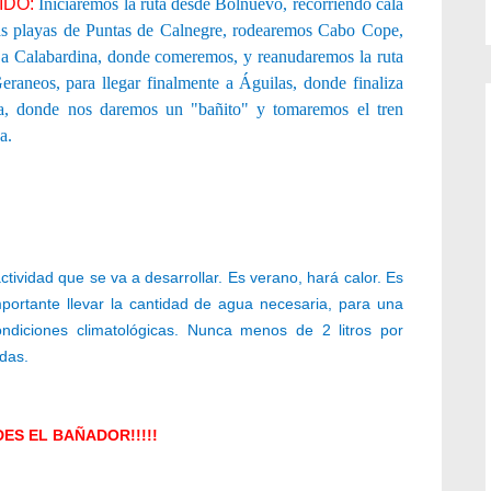
IDO:
Iniciaremos la ruta desde Bolnuevo, recorriendo cala
 las playas de Puntas de Calnegre, rodearemos Cabo Cope,
 a Calabardina, donde comeremos, y reanudaremos la ruta
eraneos, para llegar finalmente a Águilas, donde finaliza
ta, donde nos daremos un "bañito" y tomaremos el tren
a.
tividad que se va a desarrollar. Es verano, hará calor. Es
portante llevar la cantidad d
e agua necesaria, para una
condiciones
climatológicas. Nunca menos de 2 litros por
adas.
IDES EL BAÑADOR!!!!!