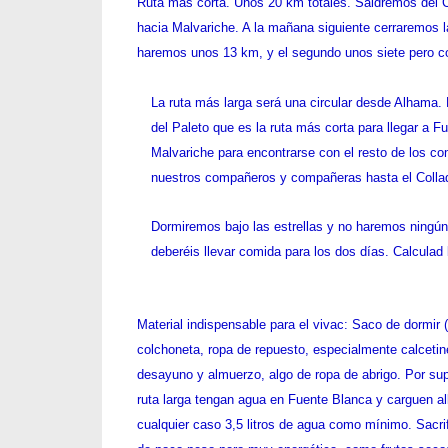
Ruta más corta. Unos 20 km totales. Saldremos del C
hacia Malvariche. A la mañana siguiente cerraremos l
haremos unos 13 km, y el segundo unos siete pero co
La ruta más lar
desde Alhama par
llegar a Fuente 
para encontrarse
haremos acompañ
y vuelta.
Dormiremos bajo las estrellas y no haremos ningún ti
llevar comida para los dos días. Calculad bien y llev
Material indispensable para el vivac: Saco de dormir (
aunque no es imprescindible), colchoneta, ropa de r