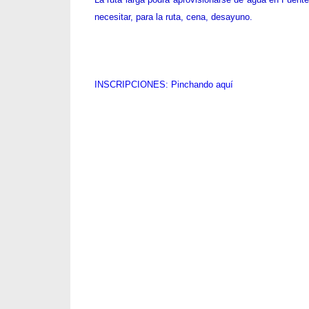
meteorológicos habituales, yo consulto entre otros: 
h
ttp://www.accuweather.com/en/search-locations
,
htt
Tened en cuenta que debemos minimizar el peso en 
los posible. No dudéis en consultar a través de nuest
La ruta larga podrá aprovisionarse de agua en Fuente
necesitar, para la ruta, cena, desayuno.
INSCRIPCIONES: Pinchando aquí