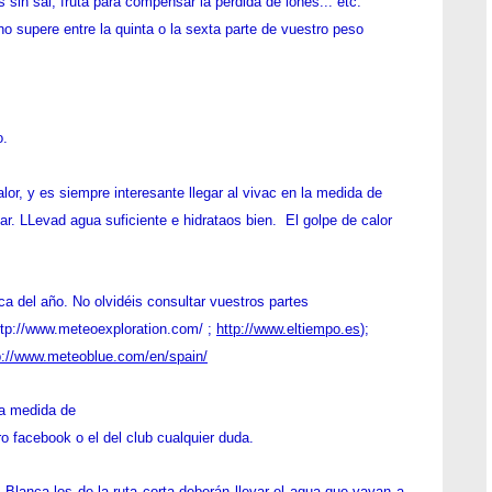
ra la cena, desayuno y
l con pilas de repuesto.
 Blanca y carguen allí
 cualquier caso 3,5 litros
os el agua. En cuanto a la comida de poco peso pero muy
nsar la pérdida de iones... etc. Intentad ir ligeros, que
a o la sexta parte de vuestro peso corporal. Si pesas 80 kilos
se permitirá ningún tipo de hornillo.
 que la mayor dificultad será el calor, y es siempre
r al vivac en la medida de los posible con luz para elegir y
 lugar. LLevad agua suficiente e hidrataos bien. El golpe de
tomarse a la ligera.
a del año. No olvidéis consultar vuestros partes