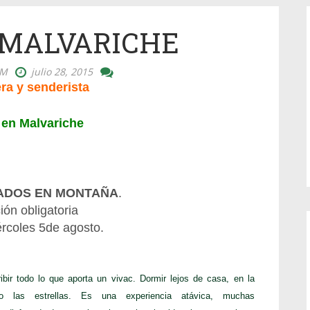
 MALVARICHE
YM
julio 28, 2015
ra y senderista
 en Malvariche
ADOS EN MONTAÑA
.
ción obligatoria
ércoles
5
de
agosto
.
ibir todo lo que aporta un vivac. Dormir lejos de casa, en la
ajo las estrellas. Es una experiencia atávica, muchas