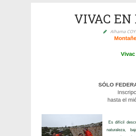
VIVAC EN
Alhama CO
Montañe
Vivac
SÓLO FEDER
Inscrip
hasta el
mi
Es difícil descr
naturaleza, b