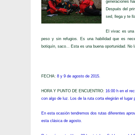
generaciones han
Después del pri
sed, llega y te 
El vivac es una
peso y sin refugios. Es una habilidad que es neces
botiquín, saco... Esta es una buena oportunidad. No l
FECHA
:
8 y 9 de agosto de 2015
.
HORA Y PUNTO DE ENCUENTRO:
16:00
h en el re
importante intentar llegar al vivac con algo de luz. Los
el lugar para la larga.
En esta ocasión tendremos dos rutas diferentes apro
vivac para dar cabida a todos en esta clásica de agos