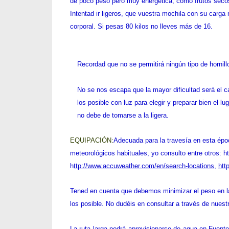
calcetines y ropa interior, agua suficiente comida pa
almuerzo, algo de ropa de abrigo. Por supuesto fronta
Espero que los de la ruta larga tengan agua en Fuente
agua también para la cena y el desayuno de todos. En
de agua como mínimo. Sacrificad cualquier cosa men
energética, como frutos secos sin sal, fruta para compe
vuestra mochila con su carga no supere entre la quint
no lleves más de 16.
Recordad que no 
No se nos escapa
interesante llega
preparar bien el
calor no debe de 
EQUIPACIÓN:
Adecuada para la travesía en esta époc