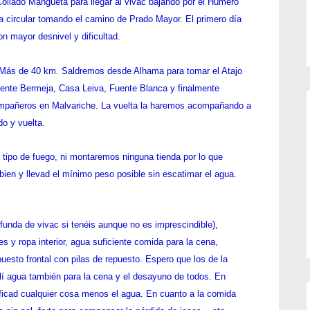
ollado Mangueta para llegar al vivac bajando por el Humero
a circular tomando el camino de Prado Mayor. El primero día
n mayor desnivel y dificultad.
ga será una circular desde Alhama. Más de 40 km. Saldremos
a tomar el Atajo del Paleto que es la ruta más corta para
Bermeja, Casa Leiva, Fuente Blanca y finalmente Malvariche
 con el resto de los compañeros en Malvariche. La vuelta la
ando a nuestros compañeros y compañeras hasta el Collado
po de fuego, ni montaremos ninguna tienda por lo que deberéis
ad el mínimo peso posible sin escatimar el agua.
funda de vivac si tenéis
epuesto, especialmente