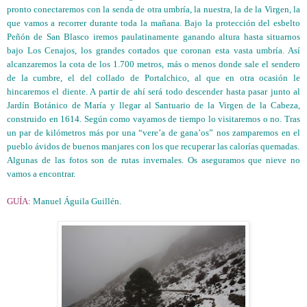
pronto conectaremos con la senda de otra umbría, la nuestra, la de la Virgen, la
que vamos a recorrer durante toda la mañana. Bajo la protección del esbelto
Peñón de San Blasco iremos paulatinamente ganando altura hasta situarnos
bajo Los Cenajos, los grandes cortados que coronan esta vasta umbría. Así
alcanzaremos la cota de los 1.700 metros, más o menos donde sale el sendero
de la cumbre, el del collado de Portalchico, al que en otra ocasión le
hincaremos el diente. A partir de ahí será todo descender hasta pasar junto al
Jardín Botánico de María y llegar al Santuario de la Virgen de la Cabeza,
construido en 1614. Según como vayamos de tiempo lo visitaremos o no. Tras
un par de kilómetros más por una “vere’a de gana’os” nos zamparemos en el
pueblo ávidos de buenos manjares con los que recuperar las calorías quemadas.
Algunas de las fotos son de rutas invernales. Os aseguramos que nieve no
vamos a encontrar.
GUÍA:
Manuel Águila Guillén.