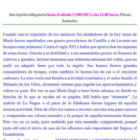
Inscripción obligatoria
hasta el
sábado
13/06/2015
a las 12:00 horas
. Plazas
limitadas.
Cuando tras la expulsión de los moriscos los alrededores de la hoy sierra de
María fueron repoblados con gentes procedentes de Castilla y de Levante sus
bosques eran inmensos. Corría el siglo XVI y había que aprovechar las riquezas
de estas tierras. Gracias a su fertilidad y a sus manantiales pronto se llenaron de
cultivos y ganados. Incluso montaron una industria artesanal del vidrio, que no
tardó en adquirir fama por toda la región. Sus hornos fueron grandes
consumidores de bosque, como también lo fueron los de cal o el creciente
carboneo. La zona tenía una frenética actividad económica y el señor feudal, el
Marqués de los Vélez, dictaminó normas para regular los aprovechamientos y
cobrar su parte. Por eso es que María llegó a tener hasta aduana, en donde en
función de lo que se sacaba así se pagaba. Allí había que “retratarse”. La
umbría de La Virgen o el pinar de la Alfahuara fueron lugares de aquella
intensa actividad. Parte de ellos los vamos a recorrer con esta ruta para conocer
y comprender sus valores naturales y el porqué de aquella interesante historia.
Pero eso no es todo, pues andando por esta montaña comprenderás porqué
justo allí está el inicio de uno de los afluentes más importantes del Segura, el
Guadalentín.