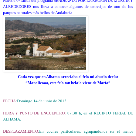
Nuestra 6ª salida del programa SENDEANDO POR LA REGIÓN DE MURCIA Y
ALREDEDORES nos lleva a conocer algunos de entresijos de uno de los
parques naturales más bellos de Andalucía.
Cada vez que en Alhama arreciaba el frío mi abuelo decía:
“Manolicooo, este frío tan hela’o viene de María”
FECHA:
Domingo 14 de junio de 2015.
HORA Y PUNTO DE ENCUENTRO:
07:30 h, en el RECINTO FERIAL DE
ALHAMA.
DESPLAZAMIENTO:
En coches particulares, agrupándonos en el menor