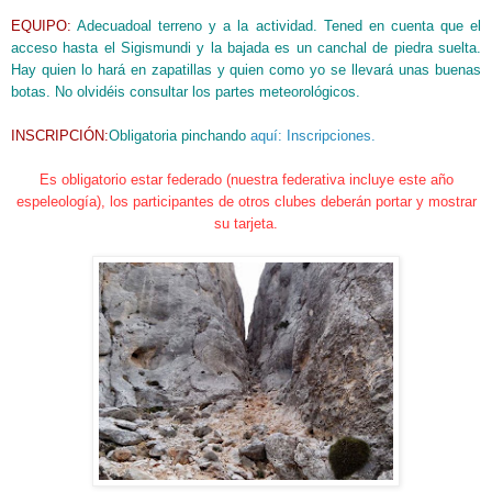
EQUIP
O
:
Adecuad
o
al terreno y
a
la actividad. Tened en cuenta que el
acceso hasta el Sigismundi y la bajada es un canchal de piedra suelta.
Hay quien lo hará en zapatillas y quien como yo se llevará unas buenas
botas.
No olvidéis consultar los partes meteorológicos.
INSCRIPCIÓN:
Obligatoria pinchando
aquí: Inscripciones.
Es obligatorio estar federado (nuestra federativa incluye este año
espeleología), los participantes de otros clubes deberán portar y mostrar
su tarjeta.