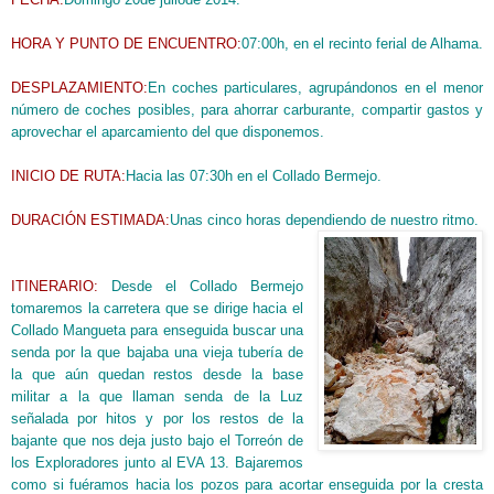
HORA Y PUNTO DE ENCUENTRO:
0
7
:00h, en el recinto ferial de Alhama.
DESPLAZAMIENTO:
En coches particulares, agrupándonos en el menor
número de coches posibles, para ahorrar carburante, compartir gastos y
aprovechar el aparcamiento del que disponemos.
INICIO DE RUTA:
Hacia las 0
7
:
30
h
en el Collado Bermejo.
DURACIÓN ESTIMADA:
Unas
cinco
horas
dependiendo de nuestro ritmo.
ITINERARIO:
Desde el Collado Bermejo
tomaremos la carretera que se dirige hacia el
Collado Mangueta para
enseguida buscar una
senda por la que bajaba una vieja tubería de
la que aún quedan restos desde la base
militar a la que llaman senda de la Luz
señalada por hitos y por los restos de la
bajante que nos deja justo bajo el Torreón de
los Exploradores junto al EVA 13.
Bajaremos
como si fuéramos hacia los pozos para acortar enseguida por la cresta