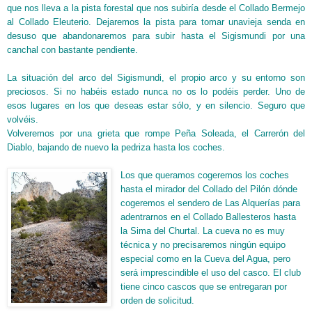
que nos lleva a la pista forestal que nos
s
ubiría desde el Collado Bermejo
al Collado Eleuterio. Dejaremos la pista para tomar
una
vieja senda en
desuso que abandonaremos para subir hasta el Sigismundi
por una
canchal con bastante pendiente.
L
a situación del arco del Sigismundi, el propio arco y su entorno son
preciosos. Si no habéis estado nunca no os lo podéis perder. Uno de
esos lugares en los que deseas estar sólo, y en silencio. Seguro que
volvéis.
Volveremos por una grieta que rompe Peña Soleada, el Carrerón del
Diablo, bajando de nuevo la pedriza hasta los coches.
Los que queramos cogeremos los coches
hasta el mirador
del Collado del Pi
l
ón dónde
cogeremos el sendero de Las Alquerías para
adentrarnos en el Collado Ballesteros
hasta
la Sima del Churtal.
La cueva no es muy
técnica y no precisaremos ningún equipo
especial como en la Cueva del Agua, pero
será imprescindible el uso del casco. El club
tiene cinco cascos que se entregaran por
orden de solicitud.