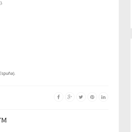
).
Espuña).
YM