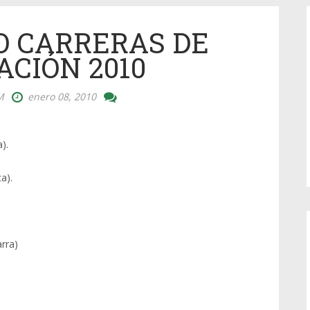
O CARRERAS DE
ACIÓN 2010
M
enero 08, 2010
).
a).
rra)