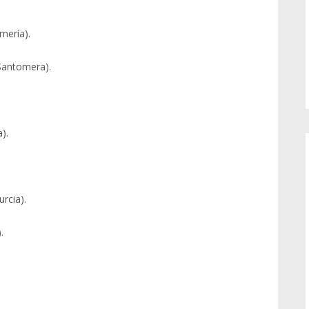
mería).
Santomera).
).
rcia).
.